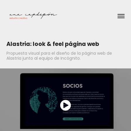
Alastria: look & feel página web
Propuesta visual para el diseño de la página web de
Alastria junto al equipo de Incógnito.